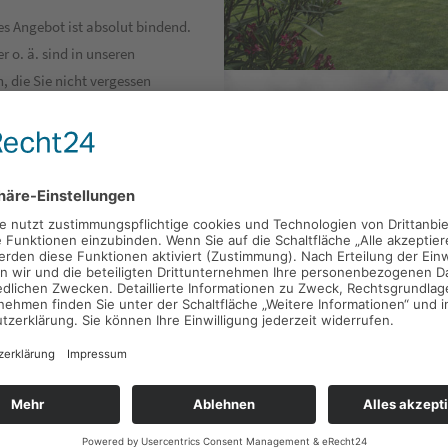
ses Angebot ist absolut bindend.
 o. ä. sind in unseren
n, die Sie nicht vergessen
 Ihnen neben natürlichem,
und einen hohen Beleihungs-
 der geltenden
 Ihnen gerne »auch etwas mehr«
gute Wärmedämmung. Für
tragt werden.