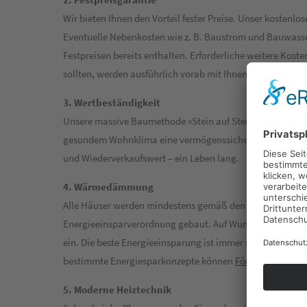
Wir bieten Ihnen den Vorteil fester Preise. Unser kostenlo
Eventuelle Nebenkosten wie z. B. Baustrom und Bauwasser
Festpreisen bereits enthalten. Erforderliche weitere Koste
sollten, werden ausführlich vorab mit Ihnen besprochen.
3. Wertbeständigkeit
Unsere massive Baumethode »Stein auf Stein« garantiert
gesundem Wohnklima eine vermögenssichere Investition 
und Wiederverkaufswert – ein Leben lang.
4. Wärmedämmung
Alle Häuser werden mindestens gemäß den Anforderungen
Energieeinsparverordnung gebaut. Auf Wunsch bauen wir
ein. Die beste Energieeinsparung ist immer noch eine 
bestimmte Energiesparkonzepte können
Fördermittel
bean
5. Moderne Heiztechnik