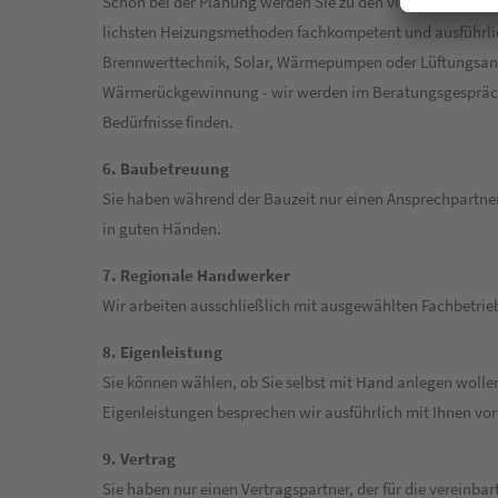
Schon bei der Planung werden Sie zu den vielen unterschi
lichsten Heizungsmethoden fachkompetent und ausführli
Brennwerttechnik, Solar, Wärmepumpen oder Lüftungsan
Wärmerückgewinnung - wir werden im Beratungsgespräch 
Bedürfnisse finden.
6. Baubetreuung
Sie haben während der Bauzeit nur einen Ansprechpartne
in guten Händen.
7. Regionale Handwerker
Wir arbeiten ausschließlich mit ausgewählten Fachbetrie
8. Eigenleistung
Sie können wählen, ob Sie selbst mit Hand anlegen wollen
Eigenleistungen besprechen wir ausführlich mit Ihnen vo
9. Vertrag
Sie haben nur einen Vertragspartner, der für die vereinbart