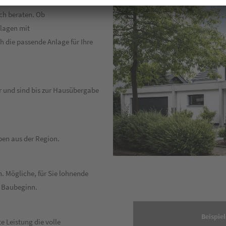
ed-
ch beraten. Ob
lagen mit
die passende Anlage für Ihre
r und sind bis zur Hausübergabe
ben aus der Region.
. Mögliche, für Sie lohnende
r Baubeginn.
Beispiel
e Leistung die volle