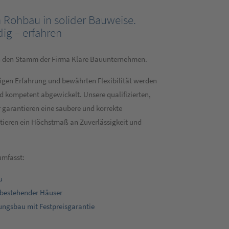
en Rohbau in solider Bauweise.
ig – erfahren
en den Stamm der Firma Klare Bauunternehmen.
igen Erfahrung und bewährten Flexibilität werden
d kompetent abgewickelt. Unsere qualifizierten,
 garantieren eine saubere und korrekte
tieren ein Höchstmaß an Zuverlässigkeit und
umfasst:
u
bestehender Häuser
ungsbau mit Festpreisgarantie