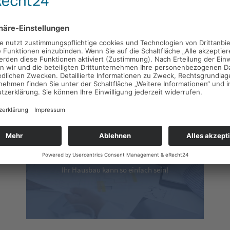
ner
beim Thema Bauen
im L
Planungsvorschläge
Ihr Hausbau kann so einfach sein!