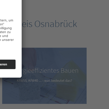
andkreis Osnabrück
Energieeffizientes Bauen
KfW55, KfW40 ... - was bedeutet das?